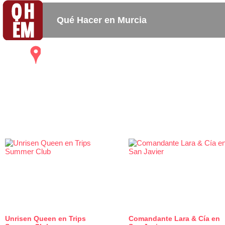
Qué Hacer en Murcia
Mapa
Bares_
Copas_
Activida
Restaurantes
Cafeterias
Unrisen Queen en Trips
Comandante Lara & Cía en
0