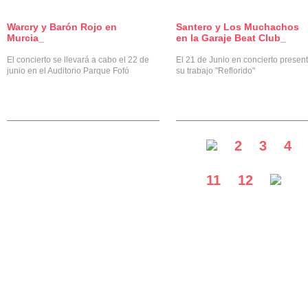
Warcry y Barón Rojo en
Santero y Los Muchachos
0
Murcia_
en la Garaje Beat Club_
El concierto se llevará a cabo el 22 de
El 21 de Junio en concierto presen
junio en el Auditorio Parque Fofó
su trabajo "Reflorido"
2
3
4
11
12
Diseñado por:
Lydilena