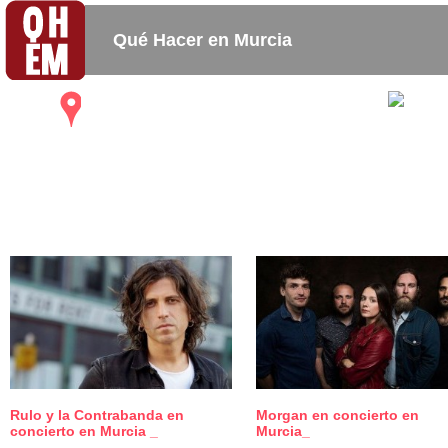
Qué Hacer en Murcia
Activida
Mapa
Bares_
Copas_
Restaurantes
Cafeterias
Rulo y la Contrabanda en
Morgan en concierto en
4
concierto en Murcia _
Murcia_