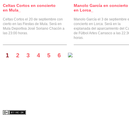
Celtas Cortos en concierto
Manolo García en concierto
2
en Mula_
en Lorca_
Celtas Cortos el 20 de septiembre con
Manolo García el 3 de septiembre 
cierto en las Fiestas de Mula. Será en
concierto en Lorca. Será en la
Mula Deportiva José Soriano Chacón a
explanada del aparcamiento del 
las 23:00 horas.
de Fútbol Artes Carrasco a las 22:3
horas.
1
2
3
4
5
6
Diseñado por:
Lydilena
Bajo licencia Creative Common.