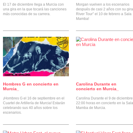
El 17 de diciembre llega a Murcia con
Morgan vuelven a los escenarios
una gira en la que tocará las canciones
después de casi 2 años con su gira
más conocidas de su carrera.
River Tour” el 10 de febrero a Sala
Mamba!
Hombres G en concierto en
Carolina Durante en
0
Murcia_
concierto en Murcia_
¡Hombres G el 16 de septiembre en el
Carolina Durante el 9 de diciembre
Cuartel de Artillería de Murcia! Estarán
22:00 horas en concierto en la Sal
celebrando sus 40 años sobre los
Mamba de Murcia.
escenarios.