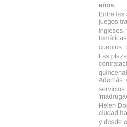
años.
Entre las
juegos tr
ingleses,
temáticas
cuentos, 
Las plazas
contratac
quincenal
Además, 
servicios
'madruga
Helen Dor
ciudad h
y desde e