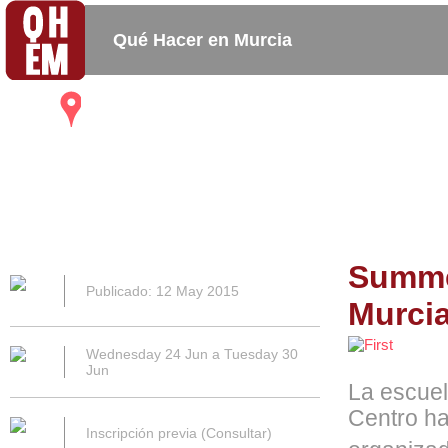
Qué Hacer en Murcia
Mapa
Bares_
Copas_
Activida
Restaurantes
Cafeterias
Summe
Publicado: 12 May 2015
Murci
Wednesday 24 Jun a Tuesday 30
Jun
La escuel
Centro h
Inscripción previa (Consultar)