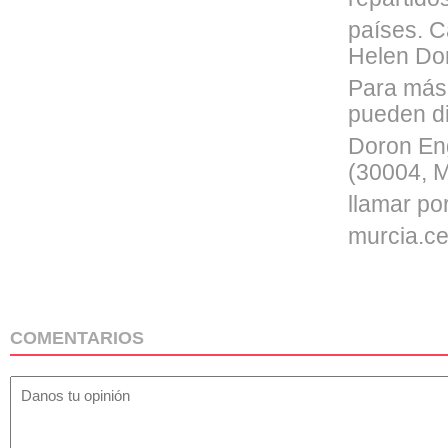
países. C
Helen Do
Para más 
pueden di
Doron Eng
(30004, M
llamar po
murcia.c
COMENTARIOS