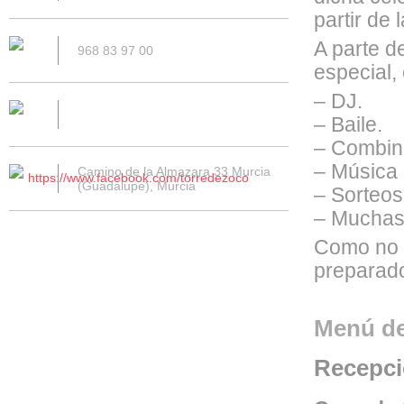
partir de 
A parte 
968 83 97 00
especial, 
– DJ.
– Baile.
– Combin
– Música 
Camino de la Almazara 33 Murcia
https://www.facebook.com/torredezoco
(Guadalupe), Murcia
– Sorteos
– Muchas
Como no 
preparado
Menú de
Recepci