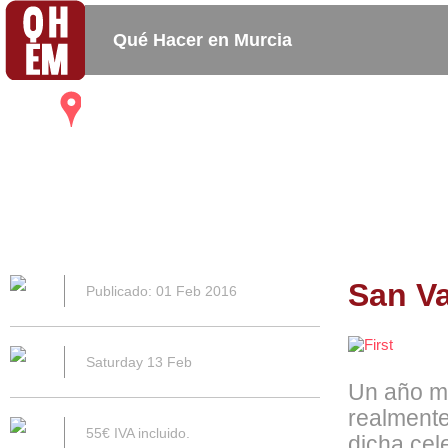
Qué Hacer en Murcia
Mapa
Bares_
Copas_
Activida
Restaurantes
Cafeterias
San Va
Publicado: 01 Feb 2016
Saturday 13 Feb
Un año m
realmente
55€ IVA incluido.
dicha cel