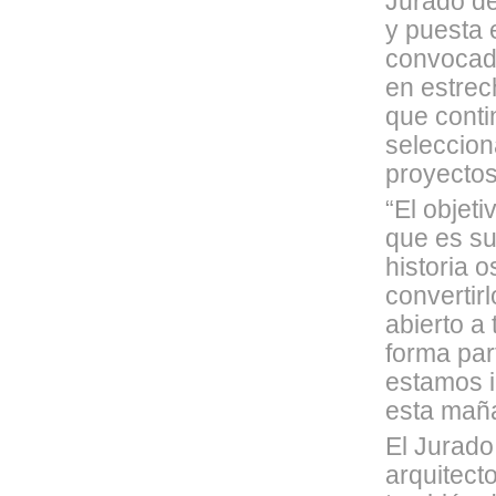
Jurado de
y puesta e
convocado
en estrec
que conti
seleccion
proyectos
“El objet
que es su
historia 
convertir
abierto a 
forma par
estamos 
esta maña
El Jurado
arquitecto