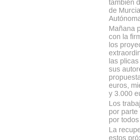
también d
de Murcia
Autónoma 
Mañana po
con la fi
los proye
extraordi
las plica
sus autor
propuesta
euros, mi
y 3.000 e
Los traba
por parte
por todos
La recupe
estos pró