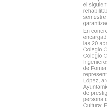
el siguie
rehabilit
semestre 
garantiza
En concre
encargado
las 20 ad
Colegio O
Colegio O
Ingeniero
de Foment
represent
López, ar
Ayuntamie
de presti
persona d
Cultura; 