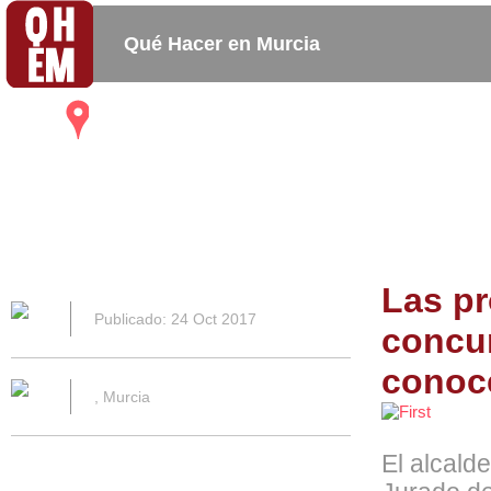
Qué Hacer en Murcia
Mapa
Bares_
Copas_
Activida
Restaurantes
Cafeterias
Las p
Publicado: 24 Oct 2017
concur
conoce
, Murcia
El alcald