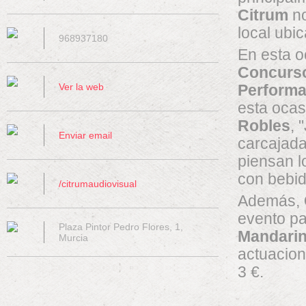
Citrum
no
local ubi
968937180
En esta o
Concurso
Ver la web
Performa
esta ocas
Robles
, 
Enviar email
carcajad
piensan l
con bebid
/citrumaudiovisual
Además,
evento pa
Plaza Pintor Pedro Flores, 1,
Mandari
Murcia
actuacion
3 €.