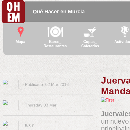
Qué Hacer en Murcia
Mapa
Bares_
Copas_
Activida
Restaurantes
Cafeterias
Juerva
Publicado: 02 Mar 2016
Manda
Thursday 03 Mar
Juervales
un nuevo 
5/3 €
principalm