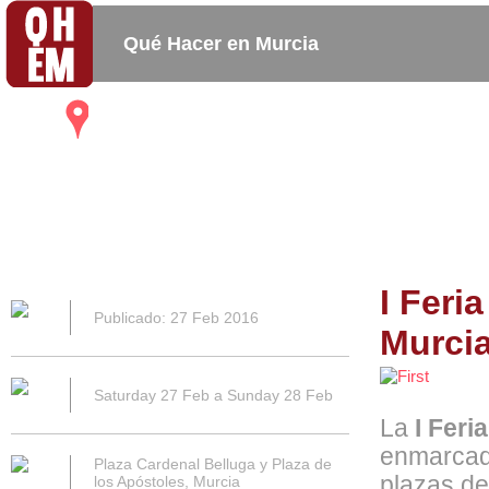
Qué Hacer en Murcia
Mapa
Bares_
Copas_
Activida
Restaurantes
Cafeterias
I Feri
Publicado: 27 Feb 2016
Murci
Saturday 27 Feb a Sunday 28 Feb
La
I Feri
enmarcad
Plaza Cardenal Belluga y Plaza de
plazas de
los Apóstoles, Murcia