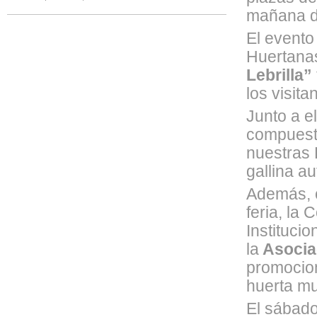
mañana d
El evento
Huertan
Lebrilla”
los visit
Junto a e
compuest
nuestras 
gallina a
Además, c
feria, la
Instituci
la
Asocia
promocion
huerta mu
El sábado