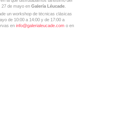
, en la que disfrutábamos tantísimo del
nes 27 de mayo en
Galería Léucade
.
ade un workshop de técnicas clásicas
ayo de 10:00 a 14:00 y de 17:00 a
ervas en
info@galerialeucade.com
o en