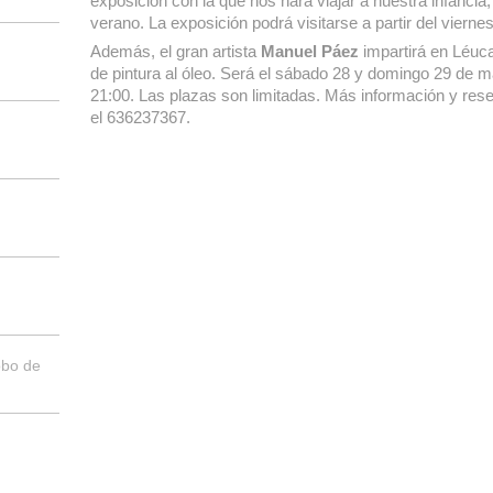
exposición con la que nos hará viajar a nuestra infancia
verano. La exposición podrá visitarse a partir del vier
Además, el gran artista
Manuel Páez
impartirá en Léuc
de pintura al óleo. Será el sábado 28 y domingo 29 de m
21:00. Las plazas son limitadas. Más información y res
el 636237367.
obo de