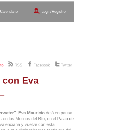
Calendario
Login/Registro
Exposiciones
Teatro
to
RSS
Facebook
Twitter
 con Eva
_
rwater"
.
Eva Mauricio
dejó en pausa
s en los Molinos del Río, en el Palau de
 valenciana y vuelve con esta