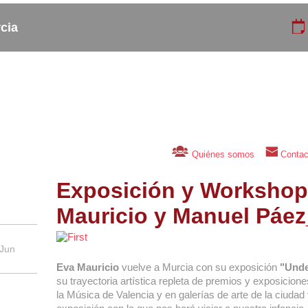
cia
Copas_
Actividades
Eventos
Curso_
Cafeterias
Talleres
Quiénes somos
Contac
Exposición y Workshop
Mauricio y Manuel Páez
 Jun
Eva Mauricio
vuelve a Murcia con su exposición
"Unde
su trayectoria artística repleta de premios y exposicione
la Música de Valencia y en galerías de arte de la ciudad