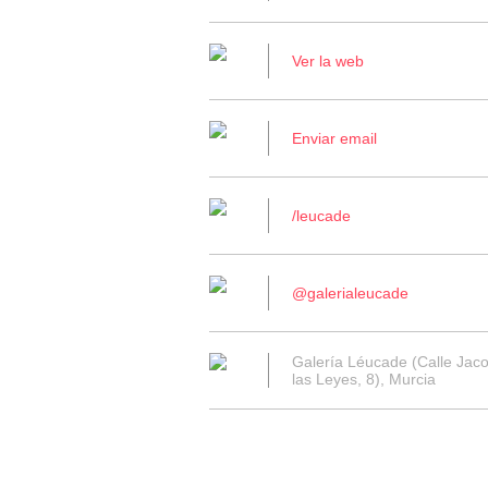
Ver la web
Enviar email
/leucade
@galerialeucade
Galería Léucade (Calle Jac
las Leyes, 8), Murcia