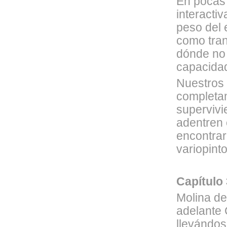
En pocas 
interacti
peso del 
como tran
dónde no 
capacidad
Nuestros 
completam
supervivi
adentren 
encontrar
variopinto
Capítulo 
Molina de
adelante 
llevándos