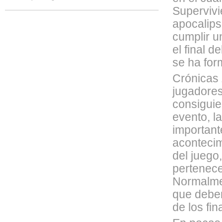
Supervivi
apocalips
cumplir u
el final 
se ha for
Crónicas Z
jugadores
consiguie
evento, l
important
acontecim
del juego
pertenece
Normalmen
que deben
de los fi