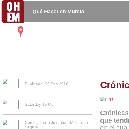
Qué Hacer en Murcia
Mapa
Bares_
Copas_
Activida
Restaurantes
Cafeterias
Cróni
Publicado: 06 Sep 2016
Saturday 15 Oct
Crónicas
que tend
Concejalía de Juventud, Molina de
en el cua
Segura