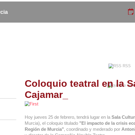
cia
Copas_
Actividades
Eventos
Curso_
Cafeterias
Talleres
RSS
Coloquio teatral en la S
Cajamar_
Hoy jueves 25 de febrero, tendrá lugar en la
Sala Cultu
Murcia), el coloquio titulado
"El impacto de la crisis e
Región de Murcia"
, coordinado y mederado por
Anton