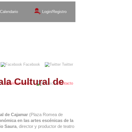
Calendario
Login/Registro
Exposiciones
Teatro
Facebook
Twitter
ala Cultural de
Quiénes somos
Contacto
ral de Cajamar
(Plaza Romea de
conómica en las artes escénicas de la
io Saura
, director y productor de teatro