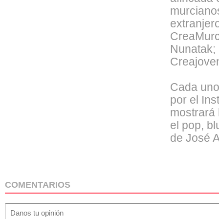
murcianos
extranjero
CreaMurci
Nunatak; 
Creajove
Cada uno 
por el Ins
mostrará 
el pop, bl
de José A
COMENTARIOS