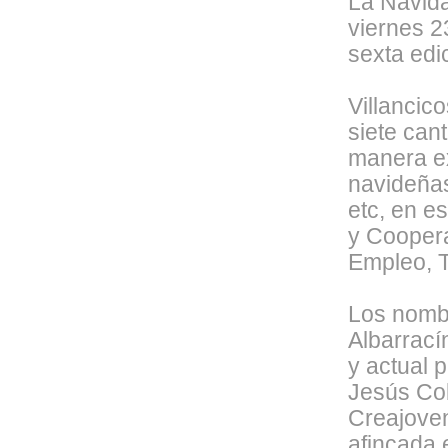
La Navida
viernes 2
sexta edi
Villancic
siete can
manera ex
navideñas
etc, en e
y Coopera
Empleo, T
Los nombr
Albarrací
y actual 
Jesús Cob
Creajoven
afincada 