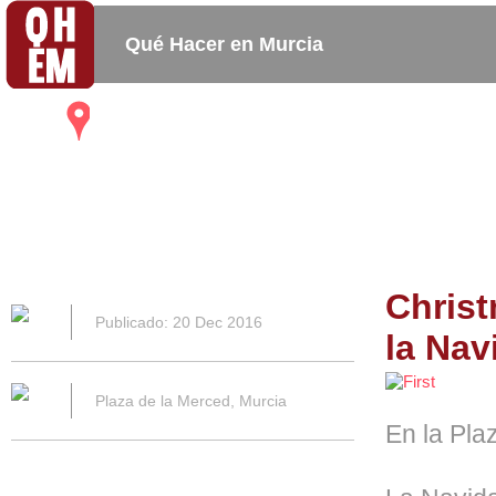
Qué Hacer en Murcia
Mapa
Bares_
Copas_
Activida
Restaurantes
Cafeterias
Christ
Publicado: 20 Dec 2016
la Nav
Plaza de la Merced, Murcia
En la Pla